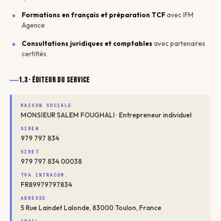
Formations en français et préparation TCF
avec IFM
Agence
Consultations juridiques et comptables
avec partenaires
certifiés
1.3 · Éditeur du service
RAISON SOCIALE
MONSIEUR SALEM FOUGHALI · Entrepreneur individuel
SIREN
979 797 834
SIRET
979 797 834 00038
TVA INTRACOM.
FR89979797834
ADRESSE
5 Rue Laindet Lalonde, 83000 Toulon, France