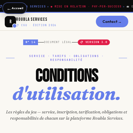
CGU · ROUBLA SERVICES
◆
● MISE EN RELATION · PAY-PER-SUCCESS
◆
💼 EMP
←
Accueil
Roubla Services
R
Contact →
📋 CGU · ÉDITION 2026
N° 14
DOCUMENT LÉGAL
📋 VERSION 3.0
SERVICE · TARIFS · OBLIGATIONS ·
RESPONSABILITÉ
Conditions
d'utilisation.
Les règles du jeu — service, inscription, tarification, obligations et
responsabilités de chacun sur la plateforme Roubla Services.